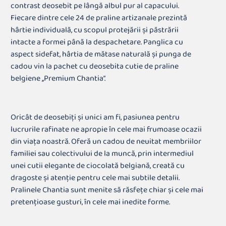
contrast deosebit pe lângă albul pur al capacului.
Fiecare dintre cele 24 de praline artizanale prezintă
hârtie individuală, cu scopul protejării și păstrării
intacte a formei până la despachetare. Panglica cu
aspect sidefat, hârtia de mătase naturală și punga de
cadou vin la pachet cu deosebita cutie de praline
belgiene ,,Premium Chantia”.
Oricât de deosebiți și unici am fi, pasiunea pentru
lucrurile rafinate ne apropie în cele mai frumoase ocazii
din viața noastră. Oferă un cadou de neuitat membriilor
familiei sau colectivului de la muncă, prin intermediul
unei cutii elegante de ciocolată belgiană, creată cu
dragoste și atenție pentru cele mai subtile detalii.
Pralinele Chantia sunt menite să răsfețe chiar și cele mai
pretențioase gusturi, în cele mai inedite forme.