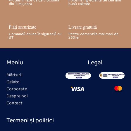
Produs în fabrica de ciocolată
Folosim ingrediente de cea mai
din Timișoara
bună calitate
Plăți securizate
Livrare gratuită
Comandă online în siguranță cu
Pentru comenzile mai mari de
BT
250 lei
Meniu
Legal
Mărturii
Gelato
Corporate
Despre noi
Contact
Termeni și politici